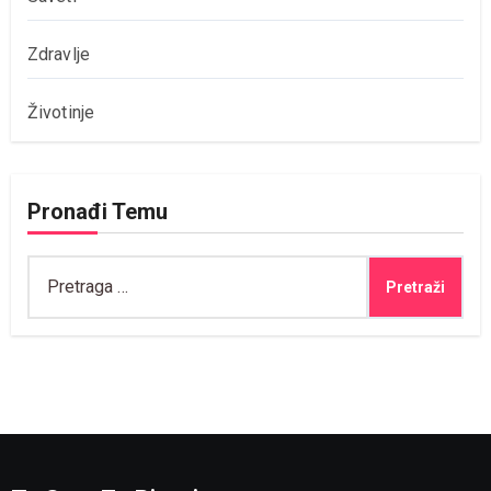
Zdravlje
Životinje
Pronađi Temu
Pretraga
za: