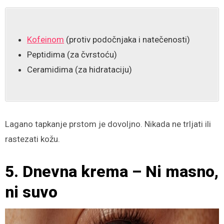
Kofeinom
(protiv podočnjaka i natečenosti)
Peptidima (za čvrstoću)
Ceramidima (za hidrataciju)
Lagano tapkanje prstom je dovoljno. Nikada ne trljati ili
rastezati kožu.
5. Dnevna krema – Ni masno,
ni suvo