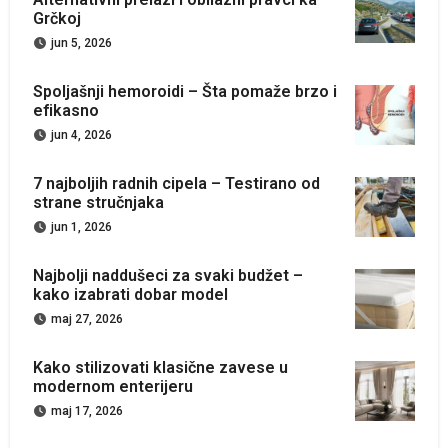
Grčkoj
jun 5, 2026
Spoljašnji hemoroidi – Šta pomaže brzo i
efikasno
jun 4, 2026
7 najboljih radnih cipela – Testirano od
strane stručnjaka
jun 1, 2026
Najbolji naddušeci za svaki budžet –
kako izabrati dobar model
maj 27, 2026
Kako stilizovati klasične zavese u
modernom enterijeru
maj 17, 2026