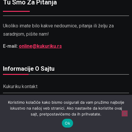
Tu Smo Za Pitanja
Ukoliko imate bilo kakve nedoumice, pitanja ili želju za
saradnjom, pišite nam!
E-mail:
online@kukuriku.rs
Informacije O Sajtu
Kukuriku kontakt
Malo o nama
Koristimo kolačiće kako bismo osigurali da vam pružimo najbolje
iskustvo na našoj veb stranici. Ako nastavite da koristite ovaj
sajt, pretpostavićemo da ih prihvatate.
Politika Privatnosti
Ok