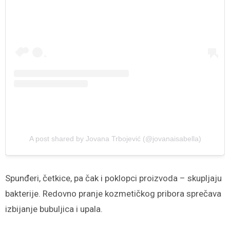
A post shared by Jovana Trbojević (@jovanaisabella)
Spunđeri, četkice, pa čak i poklopci proizvoda – skupljaju
bakterije. Redovno pranje kozmetičkog pribora sprečava
izbijanje bubuljica i upala.