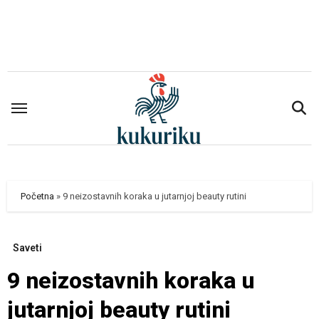
Skip
to
content
Početna
»
9 neizostavnih koraka u jutarnjoj beauty rutini
Saveti
9 neizostavnih koraka u
jutarnjoj beauty rutini