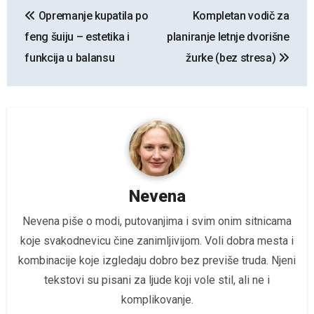
Kretanje
Opremanje kupatila po
Kompletan vodič za
članka
feng šuiju – estetika i
planiranje letnje dvorišne
funkcija u balansu
žurke (bez stresa)
Nevena
Nevena piše o modi, putovanjima i svim onim sitnicama
koje svakodnevicu čine zanimljivijom. Voli dobra mesta i
kombinacije koje izgledaju dobro bez previše truda. Njeni
tekstovi su pisani za ljude koji vole stil, ali ne i
komplikovanje.