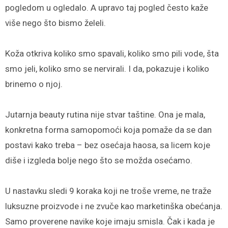
pogledom u ogledalo. A upravo taj pogled često kaže
više nego što bismo želeli.
Koža otkriva koliko smo spavali, koliko smo pili vode, šta
smo jeli, koliko smo se nervirali. I da, pokazuje i koliko
brinemo o njoj.
Jutarnja beauty rutina nije stvar taštine. Ona je mala,
konkretna forma samopomoći koja pomaže da se dan
postavi kako treba – bez osećaja haosa, sa licem koje
diše i izgleda bolje nego što se možda osećamo.
U nastavku sledi 9 koraka koji ne troše vreme, ne traže
luksuzne proizvode i ne zvuče kao marketinška obećanja.
Samo proverene navike koje imaju smisla. Čak i kada je