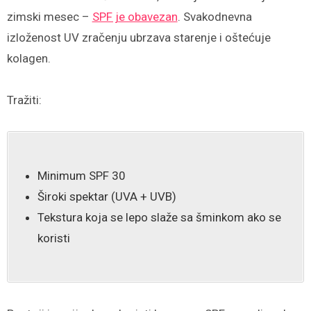
zimski mesec –
SPF je obavezan
. Svakodnevna
izloženost UV zračenju ubrzava starenje i oštećuje
kolagen.
Tražiti:
Minimum SPF 30
Široki spektar (UVA + UVB)
Tekstura koja se lepo slaže sa šminkom ako se
koristi