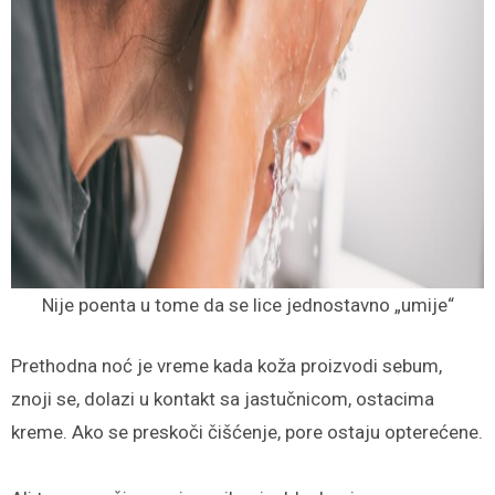
Nije poenta u tome da se lice jednostavno „umije“
Prethodna noć je vreme kada koža proizvodi sebum,
znoji se, dolazi u kontakt sa jastučnicom, ostacima
kreme. Ako se preskoči čišćenje, pore ostaju opterećene.