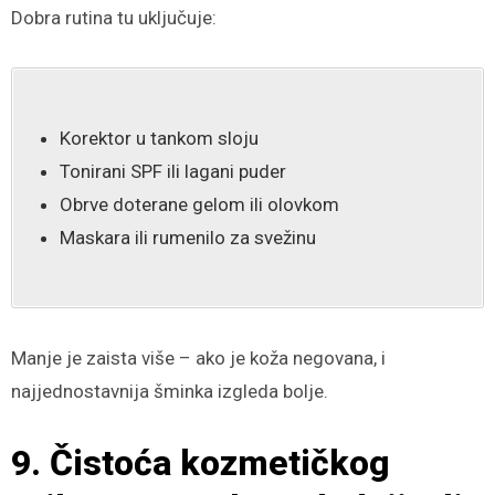
Dobra rutina tu uključuje:
Korektor u tankom sloju
Tonirani SPF ili lagani puder
Obrve doterane gelom ili olovkom
Maskara ili rumenilo za svežinu
Manje je zaista više – ako je koža negovana, i
najjednostavnija šminka izgleda bolje.
9. Čistoća kozmetičkog