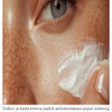
Dobro je kada krema sadrži antioksidanse poput zelenog