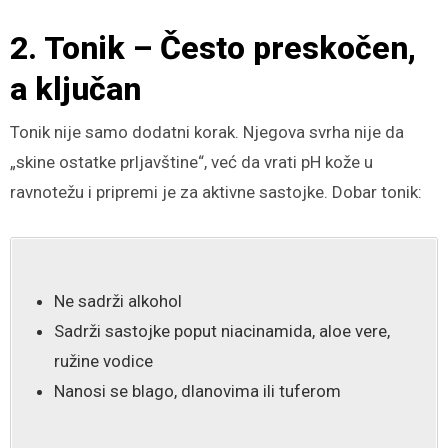
2. Tonik – Često preskočen,
a ključan
Tonik nije samo dodatni korak. Njegova svrha nije da
„skine ostatke prljavštine“, već da vrati pH kože u
ravnotežu i pripremi je za aktivne sastojke. Dobar tonik:
Ne sadrži alkohol
Sadrži sastojke poput niacinamida, aloe vere,
ružine vodice
Nanosi se blago, dlanovima ili tuferom