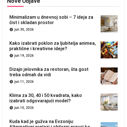
Nove Objave
Minimalizam u dnevnoj sobi – 7 ideja za
čist i skladan prostor
jun 30, 2026
Kako izabrati poklon za ljubitelja animea,
praktične i kreativne ideje?
jun 19, 2026
Dizajn jelovnika za restoran, šta gost
treba odmah da vidi
jun 11, 2026
Klima za 30, 40 i 50 kvadrata, kako
izabrati odgovarajući model?
jun 10, 2026
Kuda kad je gužva na Evzoniju:
Alternativni prelazi i obilazni pravci ka