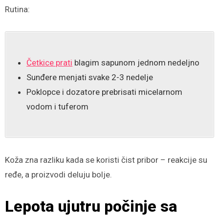
Rutina:
Četkice prati
blagim sapunom jednom nedeljno
Sunđere menjati svake 2-3 nedelje
Poklopce i dozatore prebrisati micelarnom
vodom i tuferom
Koža zna razliku kada se koristi čist pribor – reakcije su
ređe, a proizvodi deluju bolje.
Lepota ujutru počinje sa