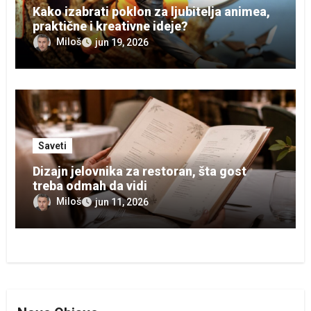
Kako izabrati poklon za ljubitelja animea,
praktične i kreativne ideje?
Miloš
jun 19, 2026
Saveti
Dizajn jelovnika za restoran, šta gost
treba odmah da vidi
Miloš
jun 11, 2026