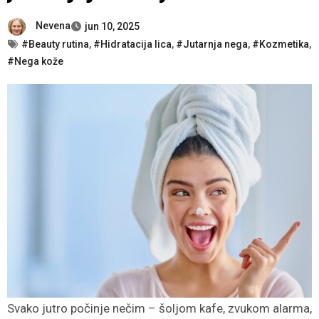
Nevena
jun 10, 2025
#Beauty rutina
,
#Hidratacija lica
,
#Jutarnja nega
,
#Kozmetika
,
#Nega kože
Svako jutro počinje nečim – šoljom kafe, zvukom alarma,