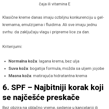
čaja ili vitamina E
Klasične kreme danas imaju ozbiljnu konkurenciju u gel-
kremama, emulzijama i fluidima. Ali sve imaju jednu
svrhu: da zaključaju vlagu i pripreme lice za dan.
Kriterijumi:
Normalna koža
: lagana krema, bez ulja
Suva koža
: bogatija formula, možda sa uljem jojobe
Masna koža
: matirajuća hidratantna krema
6. SPF – Najbitniji korak koji
se najčešće preskače
Bez obzira na oblačno vreme, sedenje u kancelariji ili