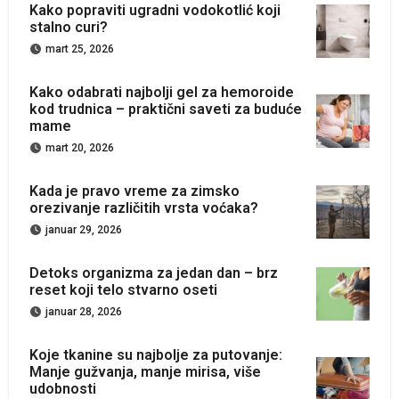
Kako popraviti ugradni vodokotlić koji
stalno curi?
mart 25, 2026
Kako odabrati najbolji gel za hemoroide
kod trudnica – praktični saveti za buduće
mame
mart 20, 2026
Kada je pravo vreme za zimsko
orezivanje različitih vrsta voćaka?
januar 29, 2026
Detoks organizma za jedan dan – brz
reset koji telo stvarno oseti
januar 28, 2026
Koje tkanine su najbolje za putovanje:
Manje gužvanja, manje mirisa, više
udobnosti