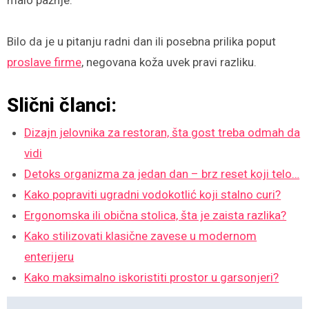
Bilo da je u pitanju radni dan ili posebna prilika poput
proslave firme
, negovana koža uvek pravi razliku.
Slični članci:
Dizajn jelovnika za restoran, šta gost treba odmah da
vidi
Detoks organizma za jedan dan – brz reset koji telo…
Kako popraviti ugradni vodokotlić koji stalno curi?
Ergonomska ili obična stolica, šta je zaista razlika?
Kako stilizovati klasične zavese u modernom
enterijeru
Kako maksimalno iskoristiti prostor u garsonjeri?