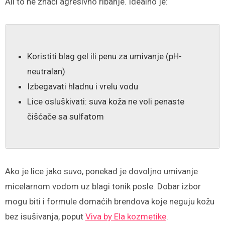
Ali to ne znači agresivno ribanje. Idealno je:
Koristiti blag gel ili penu za umivanje (pH-
neutralan)
Izbegavati hladnu i vrelu vodu
Lice osluškivati: suva koža ne voli penaste
čišćače sa sulfatom
Ako je lice jako suvo, ponekad je dovoljno umivanje
micelarnom vodom uz blagi tonik posle. Dobar izbor
mogu biti i formule domaćih brendova koje neguju kožu
bez isušivanja, poput
Viva by Ela kozmetike
.