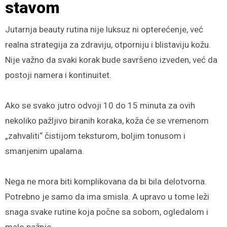
stavom
Jutarnja beauty rutina nije luksuz ni opterećenje, već
realna strategija za zdraviju, otporniju i blistaviju kožu.
Nije važno da svaki korak bude savršeno izveden, već da
postoji namera i kontinuitet.
Ako se svako jutro odvoji 10 do 15 minuta za ovih
nekoliko pažljivo biranih koraka, koža će se vremenom
„zahvaliti“ čistijom teksturom, boljim tonusom i
smanjenim upalama.
Nega ne mora biti komplikovana da bi bila delotvorna.
Potrebno je samo da ima smisla. A upravo u tome leži
snaga svake rutine koja počne sa sobom, ogledalom i
malo pažnje.