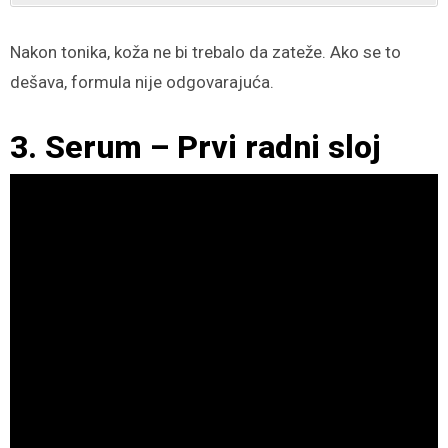
Nakon tonika, koža ne bi trebalo da zateže. Ako se to
dešava, formula nije odgovarajuća.
3. Serum – Prvi radni sloj