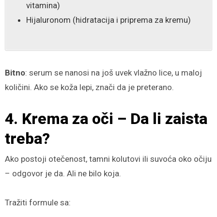
vitamina)
Hijaluronom (hidratacija i priprema za kremu)
Bitno
: serum se nanosi na još uvek vlažno lice, u maloj
količini. Ako se koža lepi, znači da je preterano.
4. Krema za oči – Da li zaista
treba?
Ako postoji otečenost, tamni kolutovi ili suvoća oko očiju
– odgovor je da. Ali ne bilo koja.
Tražiti formule sa: