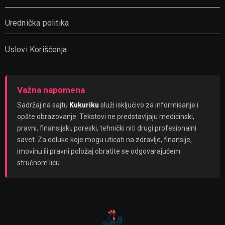
Urednička politika
Uslovi Korišćenja
Važna napomena
Sadržaj na sajtu
Kukuriku
služi isključivo za informisanje i
opšte obrazovanje. Tekstovi ne predstavljaju medicinski,
pravni, finansijski, poreski, tehnički niti drugi profesionalni
savet. Za odluke koje mogu uticati na zdravlje, finansije,
imovinu ili pravni položaj obratite se odgovarajućem
stručnom licu.