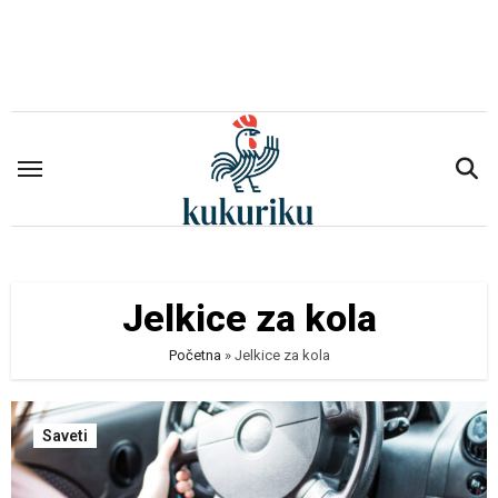
Skip
to
content
Jelkice za kola
Početna
»
Jelkice za kola
Saveti