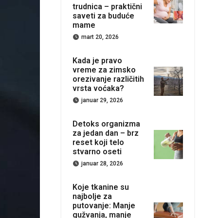
trudnica – praktični
saveti za buduće
mame
mart 20, 2026
Kada je pravo
vreme za zimsko
orezivanje različitih
vrsta voćaka?
januar 29, 2026
Detoks organizma
za jedan dan – brz
reset koji telo
stvarno oseti
januar 28, 2026
Koje tkanine su
najbolje za
putovanje: Manje
gužvanja, manje