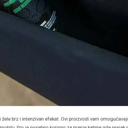
ji žele brz i intenzivan efekat. Ovi proizvodi vam omogućavaj
tomobilu, što je posebno korisno za manje kabine gde prejak