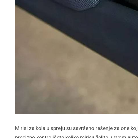
Mirisi za kola u spreju su savršeno rešenje za one ko
precizno kontrolišete koliko mirisa želite u svom au