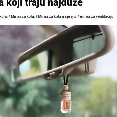
a koji traju najduže
kola
,
#Mirisi za kola
,
#Mirisi za kola u spreju
,
#mirisi za ventilaciju