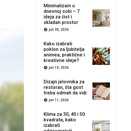
Minimalizam u
dnevnoj sobi – 7
ideja za čist i
skladan prostor
jun 30, 2026
Kako izabrati
poklon za ljubitelja
animea, praktične i
kreativne ideje?
jun 19, 2026
Dizajn jelovnika za
restoran, šta gost
treba odmah da vidi
jun 11, 2026
Klima za 30, 40 i 50
kvadrata, kako
izabrati
odgovarajući