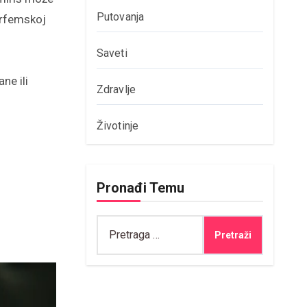
Putovanja
arfemskoj
Saveti
ane ili
Zdravlje
Životinje
Pronađi Temu
Pretraga
za: