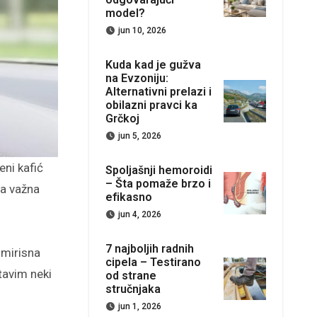
model?
jun 10, 2026
Kuda kad je gužva
na Evzoniju:
Alternativni prelazi i
obilazni pravci ka
Grčkoj
jun 5, 2026
Spoljašnji hemoroidi
– Šta pomaže brzo i
la važna
efikasno
jun 4, 2026
7 najboljih radnih
 mirisna
cipela – Testirano
tavim neki
od strane
stručnjaka
jun 1, 2026