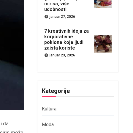
mirisa, više
udobnosti
januar 27, 2026
7 kreativnih ideja za
korporativne
poklone koje ljudi
zaista koriste
januar 23, 2026
Kategorije
Kultura
u da
Moda
 miris može