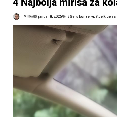
4 Najbolja mirisa za kol
Miloš
januar 8, 2025
#Gel u konzervi
,
#Jelkice za 