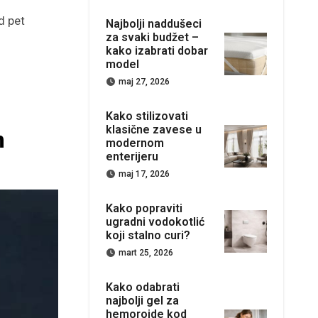
d pet
Najbolji naddušeci
za svaki budžet –
kako izabrati dobar
model
maj 27, 2026
Kako stilizovati
klasične zavese u
m
modernom
enterijeru
maj 17, 2026
Kako popraviti
ugradni vodokotlić
koji stalno curi?
mart 25, 2026
Kako odabrati
najbolji gel za
hemoroide kod