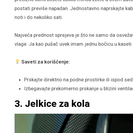
postati previše napadan. Jednostavno naprskajte kabi
noti i do nekoliko sati.
Najveća prednost sprejeva je što ne samo da osvežav
vlage. Ja kao pušač uvek imam jednu bočicu u kaseti 
Saveti za korišćenje:
Prskajte direktno na podne prostirke ili ispod sed
Izbegavajte prekomerno prskanje u blizini ventilaci
3. Jelkice za kola