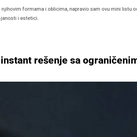
m njihovim formama i oblicima, napravio sam ovu mini listu o
anosti i estetici.
– instant rešenje sa ograničeni