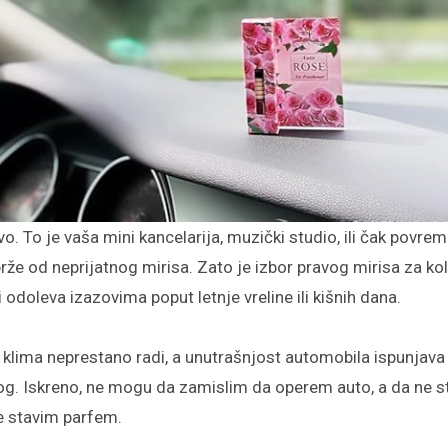
brže od neprijatnog mirisa. Zato je izbor pravog mirisa za ko
 odoleva izazovima poput letnje vreline ili kišnih dana.
 klima neprestano radi, a unutrašnjost automobila ispunjava
čnog. Iskreno, ne mogu da zamislim da operem auto, a da ne s
ne stavim parfem.