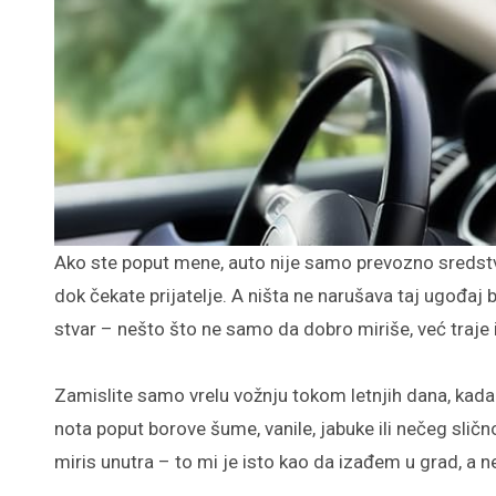
Ako ste poput mene, auto nije samo prevozno sredstvo. To je vaša mini kancelarija, muzički studio, ili čak povremeni kafić
dok čekate prijatelje. A ništa ne narušava taj ugođaj 
stvar – nešto što ne samo da dobro miriše, već traje i
Zamislite samo vrelu vožnju tokom letnjih dana, kada
nota poput borove šume, vanile, jabuke ili nečeg sli
miris unutra – to mi je isto kao da izađem u grad, a 