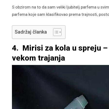
S obzirom na to da sam veliki ljubitelj parfema u svi
parfema koje sam klasifikovao prema trajnosti, postoj
Sadržaj članka
4. Mirisi za kola u spreju 
vekom trajanja