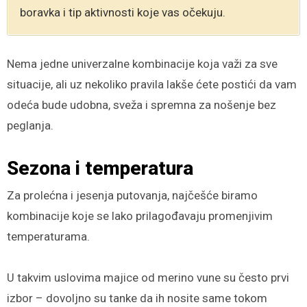
boravka i tip aktivnosti koje vas očekuju.
Nema jedne univerzalne kombinacije koja važi za sve
situacije, ali uz nekoliko pravila lakše ćete postići da vam
odeća bude udobna, sveža i spremna za nošenje bez
peglanja.
Sezona i temperatura
Za prolećna i jesenja putovanja, najčešće biramo
kombinacije koje se lako prilagođavaju promenjivim
temperaturama.
U takvim uslovima majice od merino vune su često prvi
izbor – dovoljno su tanke da ih nosite same tokom