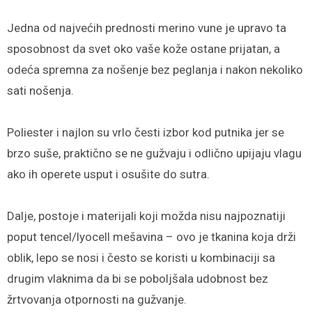
Jedna od najvećih prednosti merino vune je upravo ta
sposobnost da svet oko vaše kože ostane prijatan, a
odeća spremna za nošenje bez peglanja i nakon nekoliko
sati nošenja.
Poliester i najlon su vrlo česti izbor kod putnika jer se
brzo suše, praktično se ne gužvaju i odlično upijaju vlagu
ako ih operete usput i osušite do sutra.
Dalje, postoje i materijali koji možda nisu najpoznatiji
poput tencel/lyocell mešavina – ovo je tkanina koja drži
oblik, lepo se nosi i često se koristi u kombinaciji sa
drugim vlaknima da bi se poboljšala udobnost bez
žrtvovanja otpornosti na gužvanje.