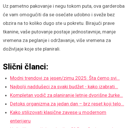
Uz pametno pakovanje i negu tokom puta, ova garderoba
će vam omogućiti da se osećate udobno i sveže bez
obzira na to koliko dugo ste u pokretu. Birajući prave
tkanine, vaše putovanje postaje jednostavnije, manje
vremena za peglanje i održavanje, više vremena za
doživljaje koje ste planirali.
Slični članci:
Modni trendovi za jesen/zimu 2025: Šta ćemo svi…
Najbolji naddušeci za svaki budžet - kako izabrati…
Kompletan vodič za planiranje letnje dvorišne žurke…
Detoks organizma za jedan dan – brz reset koji telo…
Kako stilizovati klasične zavese u modernom
enterijeru