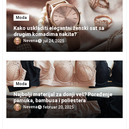
Moda
Kako uskladiti elegantni ženski sat sa
drugim komadima nakita?
Nevena
jul 24, 2025
Moda
Najbolji materijal za donji veš? Poređenje
pamuka, bambusa i poliestera
Nevena
februar 20, 2025