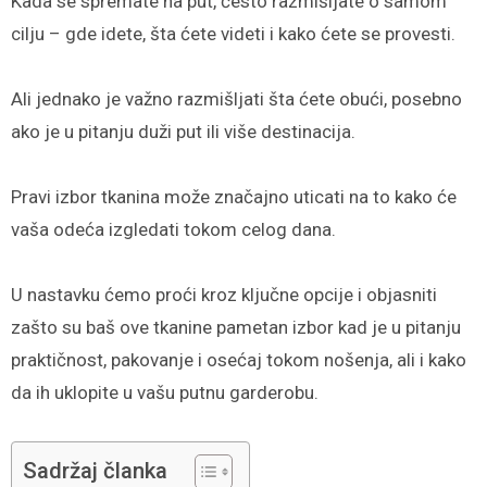
Kada se spremate na put, često razmišljate o samom
cilju – gde idete, šta ćete videti i kako ćete se provesti.
Ali jednako je važno razmišljati šta ćete obući, posebno
ako je u pitanju duži put ili više destinacija.
Pravi izbor tkanina može značajno uticati na to kako će
vaša odeća izgledati tokom celog dana.
U nastavku ćemo proći kroz ključne opcije i objasniti
zašto su baš ove tkanine pametan izbor kad je u pitanju
praktičnost, pakovanje i osećaj tokom nošenja, ali i kako
da ih uklopite u vašu putnu garderobu.
Sadržaj članka