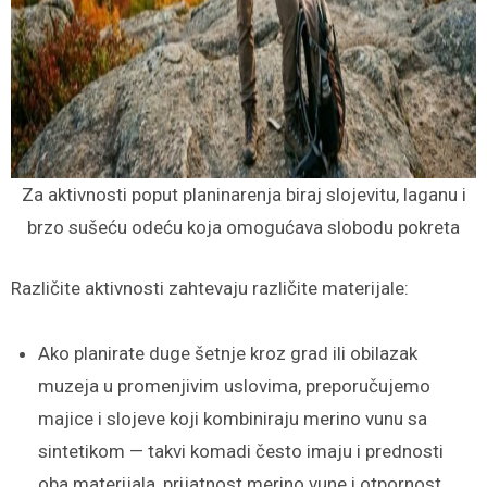
Za aktivnosti poput planinarenja biraj slojevitu, laganu i
brzo sušeću odeću koja omogućava slobodu pokreta
Različite aktivnosti zahtevaju različite materijale:
Ako planirate duge šetnje kroz grad ili obilazak
muzeja u promenjivim uslovima, preporučujemo
majice i slojeve koji kombiniraju merino vunu sa
sintetikom — takvi komadi često imaju i prednosti
oba materijala, prijatnost merino vune i otpornost