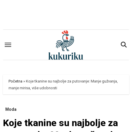
Skip
to
content
Početna
»
Koje tkanine su najbolje za putovanje: Manje gužvanja,
manje mirisa, više udobnosti
Moda
Koje tkanine su najbolje za