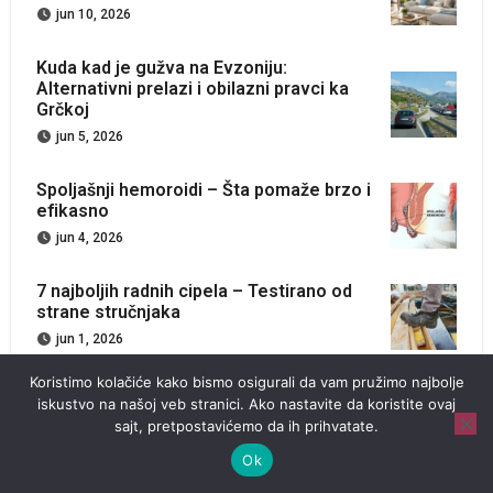
jun 10, 2026
Kuda kad je gužva na Evzoniju:
Alternativni prelazi i obilazni pravci ka
Grčkoj
jun 5, 2026
Spoljašnji hemoroidi – Šta pomaže brzo i
efikasno
jun 4, 2026
7 najboljih radnih cipela – Testirano od
strane stručnjaka
jun 1, 2026
Koristimo kolačiće kako bismo osigurali da vam pružimo najbolje
Najbolji naddušeci za svaki budžet –
iskustvo na našoj veb stranici. Ako nastavite da koristite ovaj
kako izabrati dobar model
sajt, pretpostavićemo da ih prihvatate.
maj 27, 2026
Ok