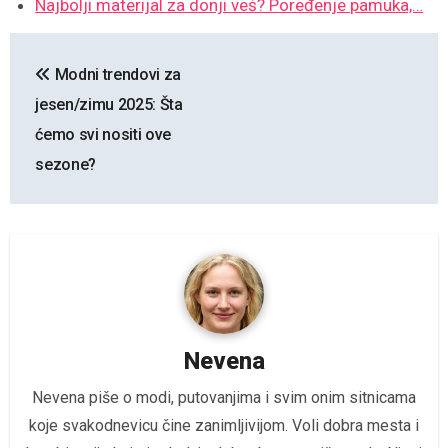
Najbolji materijal za donji veš? Poređenje pamuka,…
Kretanje
Modni trendovi za
članka
jesen/zimu 2025: Šta
ćemo svi nositi ove
sezone?
Nevena
Nevena piše o modi, putovanjima i svim onim sitnicama
koje svakodnevicu čine zanimljivijom. Voli dobra mesta i