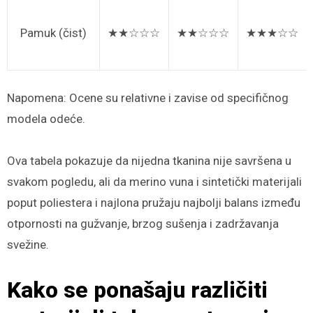
Pamuk (čist)
★★☆☆☆
★★☆☆☆
★★★☆☆
Napomena: Ocene su relativne i zavise od specifičnog
modela odeće.
Ova tabela pokazuje da nijedna tkanina nije savršena u
svakom pogledu, ali da merino vuna i sintetički materijali
poput poliestera i najlona pružaju najbolji balans između
otpornosti na gužvanje, brzog sušenja i zadržavanja
svežine.
Kako se ponašaju različiti