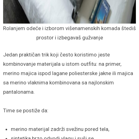
Rolanjem odeće i izborom višenamenskih komada štediš
prostor i izbegavaš gužvanje
Jedan praktičan trik koji često koristimo jeste
kombinovanje materijala u istom outfitu: na primer,
merino majica ispod lagane poliesterske jakne ili majica
sa merino vlaknima kombinovana sa najlonskim
pantalonama.
Time se postiže da:
merino materijal zadrži svežinu pored tela,
sintetika brzo odvodi vlagu i suši se,