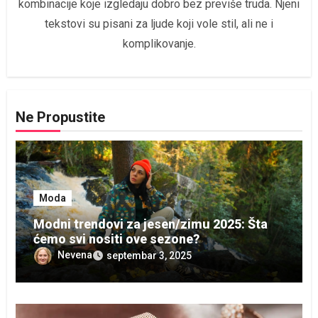
kombinacije koje izgledaju dobro bez previše truda. Njeni
tekstovi su pisani za ljude koji vole stil, ali ne i
komplikovanje.
Ne Propustite
Moda
Modni trendovi za jesen/zimu 2025: Šta
ćemo svi nositi ove sezone?
Nevena
septembar 3, 2025