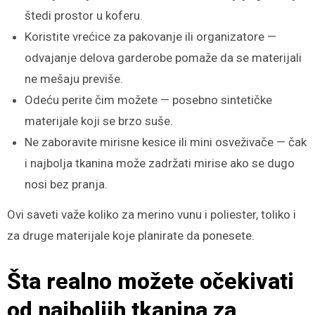
štedi prostor u koferu.
Koristite vrećice za pakovanje ili organizatore —
odvajanje delova garderobe pomaže da se materijali
ne mešaju previše.
Odeću perite čim možete — posebno sintetičke
materijale koji se brzo suše.
Ne zaboravite mirisne kesice ili mini osveživače — čak
i najbolja tkanina može zadržati mirise ako se dugo
nosi bez pranja.
Ovi saveti važe koliko za merino vunu i poliester, toliko i
za druge materijale koje planirate da ponesete.
Šta realno možete očekivati
od najboljih tkanina za