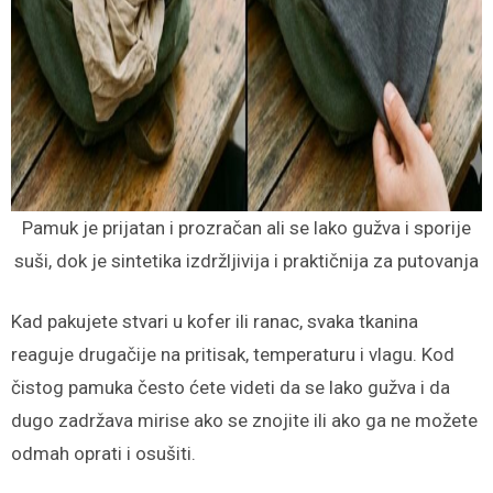
Pamuk je prijatan i prozračan ali se lako gužva i sporije
suši, dok je sintetika izdržljivija i praktičnija za putovanja
Kad pakujete stvari u kofer ili ranac, svaka tkanina
reaguje drugačije na pritisak, temperaturu i vlagu. Kod
čistog pamuka često ćete videti da se lako gužva i da
dugo zadržava mirise ako se znojite ili ako ga ne možete
odmah oprati i osušiti.