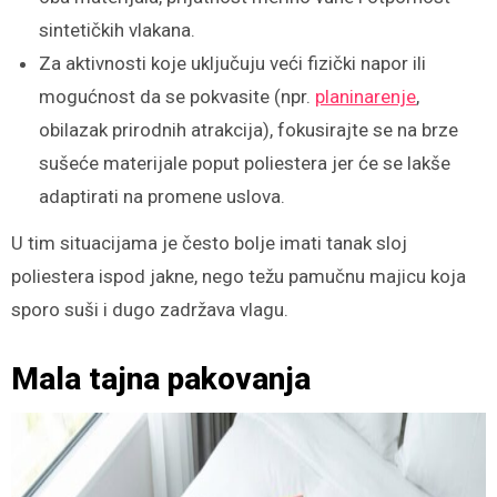
sintetičkih vlakana.
Za aktivnosti koje uključuju veći fizički napor ili
mogućnost da se pokvasite (npr.
planinarenje
,
obilazak prirodnih atrakcija), fokusirajte se na brze
sušeće materijale poput poliestera jer će se lakše
adaptirati na promene uslova.
U tim situacijama je često bolje imati tanak sloj
poliestera ispod jakne, nego težu pamučnu majicu koja
sporo suši i dugo zadržava vlagu.
Mala tajna pakovanja