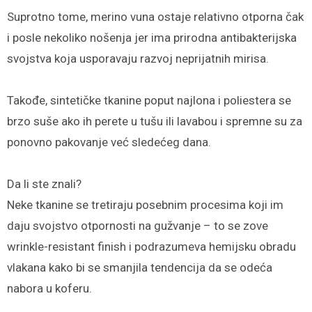
Suprotno tome, merino vuna ostaje relativno otporna čak
i posle nekoliko nošenja jer ima prirodna antibakterijska
svojstva koja usporavaju razvoj neprijatnih mirisa.
Takođe, sintetičke tkanine poput najlona i poliestera se
brzo suše ako ih perete u tušu ili lavabou i spremne su za
ponovno pakovanje već sledećeg dana.
Da li ste znali?
Neke tkanine se tretiraju posebnim procesima koji im
daju svojstvo otpornosti na gužvanje – to se zove
wrinkle-resistant finish i podrazumeva hemijsku obradu
vlakana kako bi se smanjila tendencija da se odeća
nabora u koferu.