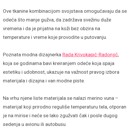
Ove tkanine kombinacijom svojstava omogućavaju da se
odeća što manje gužva, da zadržava svežinu duže
vremena i da je prijatna na koži bez obzira na
temperature i vreme koje provodite u putovanju.
Poznata modna dizajnerka
Rada Krivokapić-Radonjić
,
koja se godinama bavi kreiranjem odeće koja spaja
estetiku i udobnost, ukazuje na važnost pravog izbora
materijala i dizajna i van modne piste.
Na vrhu njene liste materijala se nalazi merino vuna –
materijal koji prirodno reguliše temperaturu tela, otporan
je na mirise i neće se lako zgužvati čak i posle dugog
sedenja u avionu ili autobusu.