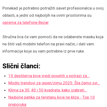
Ponekad je potrebno potražiti savet profesionalca u ovoj
oblasti, a jedni od najboljih na ovim prostorima su
oprema za telefone Bezar
.
Stručna lica će vam pomoći da ne odaberete masku koja
ne štiti vaš mobilni telefon na pravi način, i dati vam
informacije koje su vam potrebne iz prve ruke.
Slični članci:
10 destilerija koje vredi posetiti u potrazi za…
Modni trendovi za jesen/zimu 2025: Šta ćemo svi…
Klima za 30, 40 i 50 kvadrata, kako izabrati…
Najbolje patike za teretanu koje ne klize - Top 10
preporuka