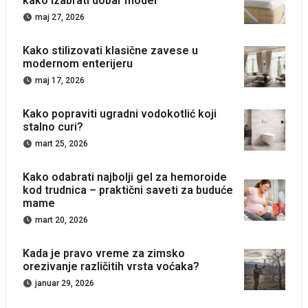
kako izabrati dobar model
maj 27, 2026
Kako stilizovati klasične zavese u
modernom enterijeru
maj 17, 2026
Kako popraviti ugradni vodokotlić koji
stalno curi?
mart 25, 2026
Kako odabrati najbolji gel za hemoroide
kod trudnica – praktični saveti za buduće
mame
mart 20, 2026
Kada je pravo vreme za zimsko
orezivanje različitih vrsta voćaka?
januar 29, 2026