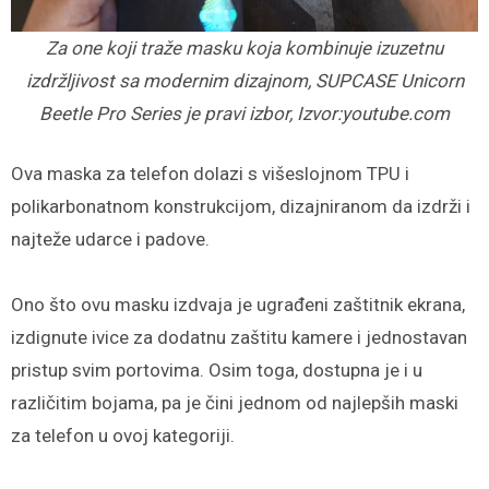
Za one koji traže masku koja kombinuje izuzetnu
izdržljivost sa modernim dizajnom, SUPCASE Unicorn
Beetle Pro Series je pravi izbor, Izvor:youtube.com
Ova maska za telefon dolazi s višeslojnom TPU i
polikarbonatnom konstrukcijom, dizajniranom da izdrži i
najteže udarce i padove.
Ono što ovu masku izdvaja je ugrađeni zaštitnik ekrana,
izdignute ivice za dodatnu zaštitu kamere i jednostavan
pristup svim portovima. Osim toga, dostupna je i u
različitim bojama, pa je čini jednom od najlepših maski
za telefon u ovoj kategoriji.