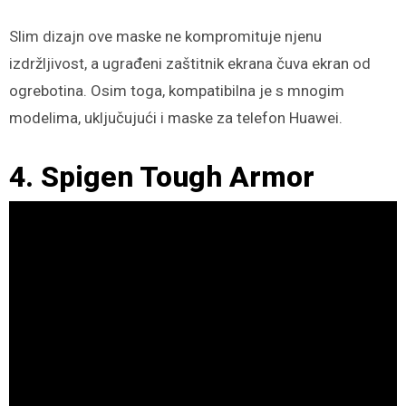
Slim dizajn ove maske ne kompromituje njenu
izdržljivost, a ugrađeni zaštitnik ekrana čuva ekran od
ogrebotina. Osim toga, kompatibilna je s mnogim
modelima, uključujući i maske za telefon Huawei.
4. Spigen Tough Armor