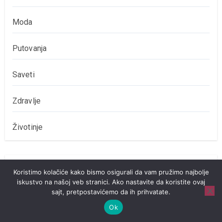
Moda
Putovanja
Saveti
Zdravlje
Životinje
Pronađi Temu
Koristimo kolačiće kako bismo osigurali da vam pružimo najbolje
iskustvo na našoj veb stranici. Ako nastavite da koristite ovaj
sajt, pretpostavićemo da ih prihvatate.
Pretraga
Ok
za: