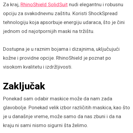
Za kraj,
RhinoShield SolidSuit
nudi elegantnu i robusnu
opciju za svakodnevnu zaštitu. Koristi ShockSpread
tehnologiju koja apsorbuje energiju udaraca, što je čini
jednom od najotpornijih maski na tržištu.
Dostupna je u raznim bojama i dizajnima, uključujući
kožne i providne opcije. RhinoShield je poznat po
visokom kvalitetu i izdržljivosti.
Zaključak
Ponekad sam odabir maskice može da nam zada
glavobolje. Ponekad velik izbor različitih maskica, kao što
je u današnje vreme, može samo da nas zbuni i da na
kraju ni sami nismo sigurni šta želimo.