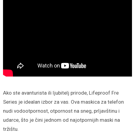
Ako ste avanturista ili ljubitelj prirode, Lifeproof Fre
Series je idealan izbor za vas. Ova maskica za telefon
nudi vodootpornost, otpornost na sneg, prljavštinu i
udarce, što je čini jednom od najotpornijih maski na
tržištu.