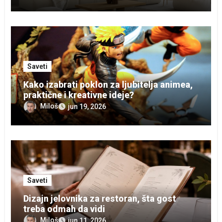
Saveti
Kako izabrati poklon za ljubitelja animea,
praktične i kreativne ideje?
Miloš
jun 19, 2026
Saveti
Dizajn jelovnika za restoran, šta gost
treba odmah da vidi
Miloš
jun 11, 2026