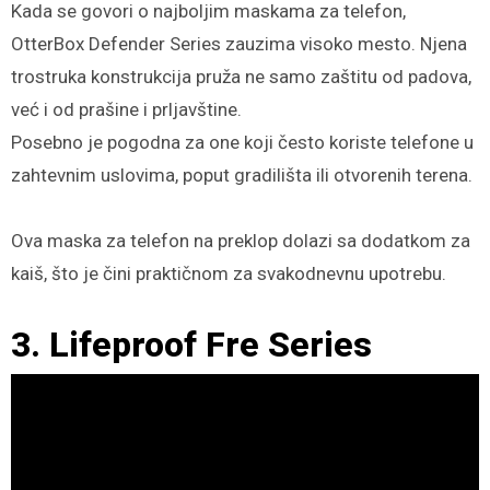
Kada se govori o najboljim maskama za telefon,
OtterBox Defender Series zauzima visoko mesto. Njena
trostruka konstrukcija pruža ne samo zaštitu od padova,
već i od prašine i prljavštine.
Posebno je pogodna za one koji često koriste telefone u
zahtevnim uslovima, poput gradilišta ili otvorenih terena.
Ova maska za telefon na preklop dolazi sa dodatkom za
kaiš, što je čini praktičnom za svakodnevnu upotrebu.
3. Lifeproof Fre Series