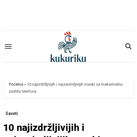
Skip
to
content
Početna
»
10 najizdržljivijih i najzanimljivijih maski za maksimalnu
zaštitu telefona
Saveti
10 najizdržljivijih i