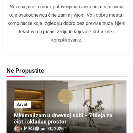
Nevena piše o modi, putovanjima i svim onim sitnicama
koje svakodnevicu čine zanimljivijom. Voli dobra mesta i
kombinacije koje izgledaju dobro bez previše truda. Njeni
tekstovi su pisani za ljude koji vole stil, ali ne i
komplikovanje.
Ne Propustite
Saveti
Minimalizam u dnevnoj sobi – 7 ideja za
čist i skladan prostor
Miloš
jun 30, 2026