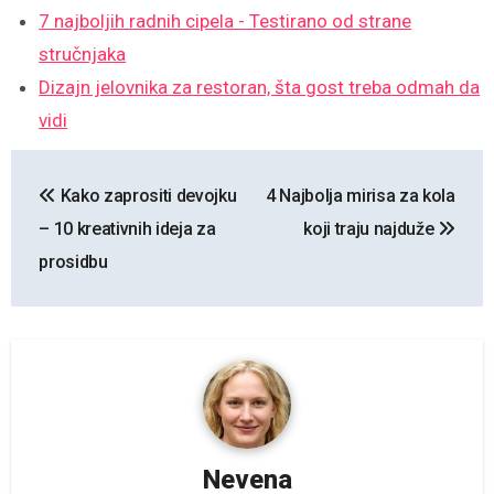
7 najboljih radnih cipela - Testirano od strane
stručnjaka
Dizajn jelovnika za restoran, šta gost treba odmah da
vidi
Kretanje
Kako zaprositi devojku
4 Najbolja mirisa za kola
članka
– 10 kreativnih ideja za
koji traju najduže
prosidbu
Nevena